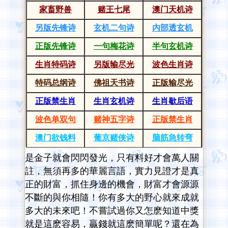
是金子就會閃閃發光，只有料好才會萬人關
註，無須再多的華麗言語，實力見證才是真
正的財富，抓住身邊的機會，財富才會源源
不斷的與你相隨！你有多大的野心就來成就
多大的未來吧！不嘗試過你又怎麽知道中獎
就是這麽容易，贏錢就這麽簡單呢？還在為